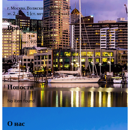
г. Москва, Волжский бульвар, д.44,
эт. 2, пом. 1 (ст. метро Волжская)
Время работы
Ежедневно: 9:00 — 22:00
Новости
No item found
О нас