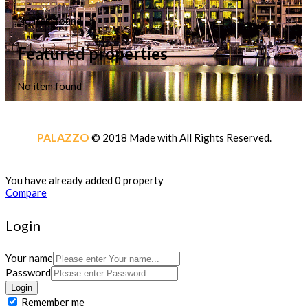
No item found
Featured properties
No item found
PALAZZO
© 2018 Made with
All Rights Reserved.
You have already added 0 property
Compare
Login
Your name
Password
Login
Remember me