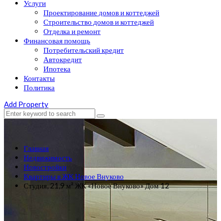
Услуги
Проектирование домов и коттеджей
Строительство домов и коттеджей
Отделка и ремонт
Финансовая помощь
Потребительский кредит
Автокредит
Ипотека
Контакты
Политика
Add Property
Главная
Недвижимость
Новостройки
Квартиры в ЖК Новое Внуково
Студия, 21,9 м² ЖК «Новое Внуково» Дом 12