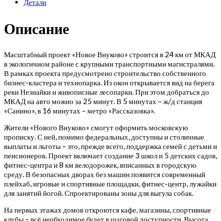
Детали
Описание
Масштабный проект «Новое Внуково» строится в 24 км от МКАД
в экологичном районе с крупными транспортными магистралями.
В рамках проекта предусмотрено строительство собственного
бизнес-кластера и технопарка. Из окон открывается вид на берега
реки Незнайки и живописные лесопарки. При этом добраться до
МКАД на авто можно за 25 минут. В 5 минутах – ж/д станция
«Санино», в 16 минутах – метро «Рассказовка».
Жители «Нового Внуково» смогут оформить московскую
прописку. С ней, помимо федеральных, доступны и столичные
выплаты и льготы – это, прежде всего, поддержка семей с детьми и
пенсионеров. Проект включает создание 3 школ и 5 детских садов,
фитнес-центра и 8 км велодорожек, вписанных в городскую
среду. В безопасных дворах без машин появится современный
плейхаб, игровые и спортивные площадки, фитнес-центр, лужайки
для занятий йогой. Спроектированы зоны для выгула собак.
На первых этажах домов откроются кафе, магазины, спортивные
клубы – всё необходимое будет в шаговой доступности. Высота