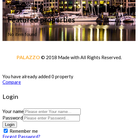
No item found
Featured properties
No item found
PALAZZO
© 2018 Made with
All Rights Reserved.
You have already added 0 property
Compare
Login
Your name
Password
Login
Remember me
Forgot Password?