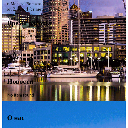
г. Москва, Волжский бульвар, д.44,
эт. 2, пом. 1 (ст. метро Волжская)
Время работы
Ежедневно: 9:00 — 22:00
Новости
No item found
О нас