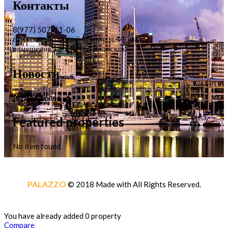
Контакты
8(977) 507-11-06
г. Москва, Волжский бульвар, д.44, этаж 2,
помещение 1 (ст. метро Волжская)
Новости
No item found
Featured properties
No item found
PALAZZO
© 2018 Made with
All Rights Reserved.
You have already added 0 property
Compare