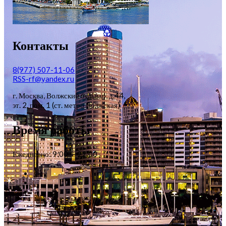
Контакты
8(977) 507-11-06
RSS-rf@yandex.ru
г. Москва, Волжский бульвар, д.44,
эт. 2, пом. 1 (ст. метро Волжская)
Время работы
Ежедневно: 9:00 — 22:00