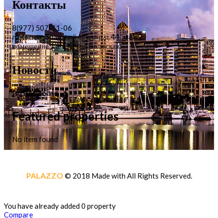
Контакты
8(977) 507-11-06
г. Москва, Волжский бульвар, д.44, этаж 2,
помещение 1 (ст. метро Волжская)
Новости
No item found
Featured properties
No item found
PALAZZO
© 2018 Made with
All Rights Reserved.
You have already added 0 property
Compare