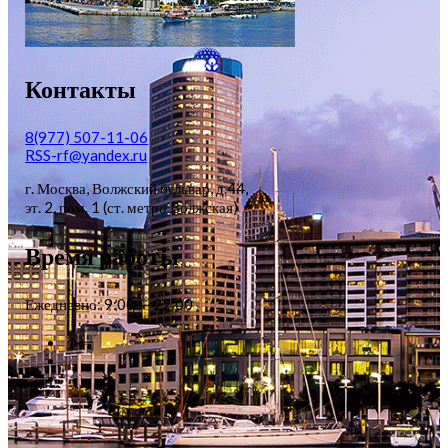
Контакты
8(977) 507-11-06
RSS-rf@yandex.ru
г. Москва, Волжский бульвар, д.44,
эт. 2, пом. 1 (ст. метро Волжская)
Время работы
Ежедневно: 9:00 — 22:00