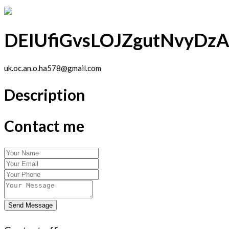
DEIUfiGvsLOJZgutNvyDz
uk.oc.an.o.ha578@gmail.com
Description
Contact me
Send Message