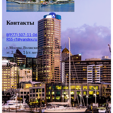
Контакты
8(977) 507-11-06
RSS-rf@yandex.ru
г. Москва, Волжский бульвар, д.44,
эт. 2, пом. 1 (ст. метро Волжская)
Время работы
Ежедневно: 9:00 — 22:00