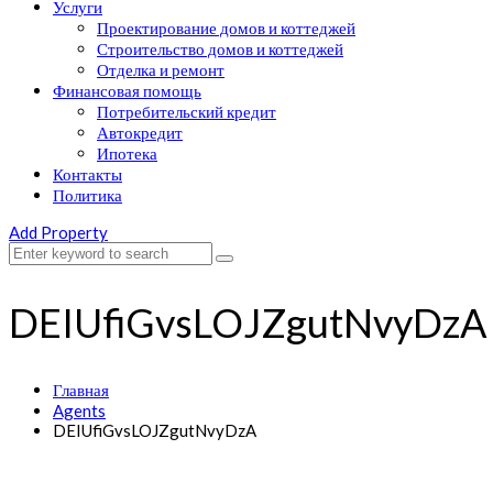
Услуги
Проектирование домов и коттеджей
Строительство домов и коттеджей
Отделка и ремонт
Финансовая помощь
Потребительский кредит
Автокредит
Ипотека
Контакты
Политика
Add Property
DEIUfiGvsLOJZgutNvyDzA
Главная
Agents
DEIUfiGvsLOJZgutNvyDzA