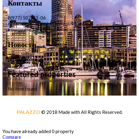
Контакты
8(977) 507-11-06
г. Москва, Волжский бульвар, д.44, этаж 2,
помещение 1 (ст. метро Волжская)
Новости
No item found
Featured properties
No item found
PALAZZO
© 2018 Made with
All Rights Reserved.
You have already added 0 property
Compare