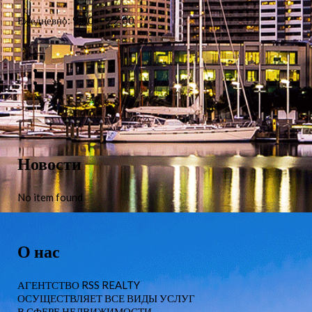
Ежедневно: 9:00 — 22:00
Новости
No item found
О нас
АГЕНТСТВО RSS REALTY
ОСУЩЕСТВЛЯЕТ ВСЕ ВИДЫ УСЛУГ
В СФЕРЕ НЕДВИЖИМОСТИ