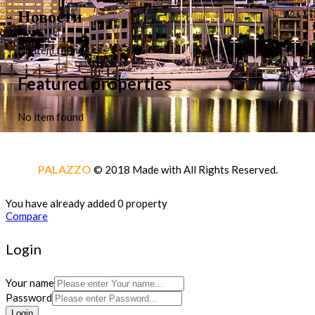
Новости
No item found
Featured properties
No item found
PALAZZO
© 2018 Made with
All Rights Reserved.
You have already added 0 property
Compare
Login
Your name
Password
Login