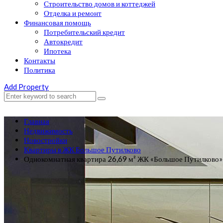
Строительство домов и коттеджей
Отделка и ремонт
Финансовая помощь
Потребительский кредит
Автокредит
Ипотека
Контакты
Политика
Add Property
Главная
Недвижимость
Новостройки
Квартиры в ЖК Большое Путилково
Однокомнатная квартира 26,69 м² ЖК «Большое Путилково»