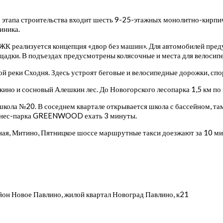
о этапа строительства входит шесть 9-25-этажных монолитно-кирпич
иника.
В ЖК реализуется концепция «двор без машин». Для автомобилей пре
щадки. В подъездах предусмотрены колясочные и места для велосипе
 реки Сходня. Здесь устроят беговые и велосипедные дорожки, спо
кино и сосновый Алешкин лес. До Новогорского лесопарка 1,5 км п
кола №20. В соседнем квартале открывается школа с бассейном, там
бизнес-парка GREENWOOD ехать 3 минуты.
ая, Митино, Пятницкое шоссе маршрутные такси доезжают за 10 мин
йон Новое Павлино, жилой квартал Новоград Павлино, к21