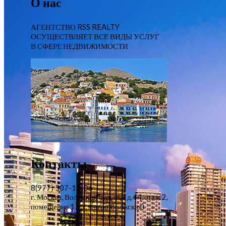
О нас
АГЕНТСТВО RSS REALTY
ОСУЩЕСТВЛЯЕТ ВСЕ ВИДЫ УСЛУГ
В СФЕРЕ НЕДВИЖИМОСТИ
Контакты
8(977) 507-11-06
г. Москва, Волжский бульвар, д.44, этаж 2,
помещение 1 (ст. метро Волжская)