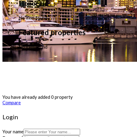
Новости
No item found
Featured properties
No item found
You have already added 0 property
Compare
Login
Your name