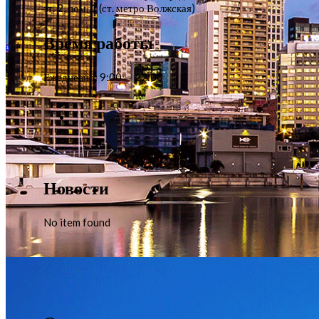
эт. 2, пом. 1 (ст. метро Волжская)
Время работы
Ежедневно: 9:00 — 22:00
Новости
No item found