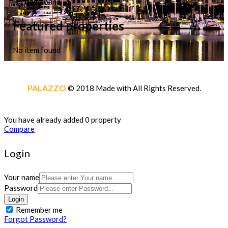
No item found
Featured properties
No item found
PALAZZO
© 2018 Made with
All Rights Reserved.
You have already added 0 property
Compare
Login
Your name
Password
Login
Remember me
Forgot Password?