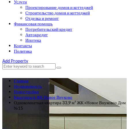
Услуги
Проектирование домов и коттеджей
Строительство домов и коттеджей
Отделка и ремонт
Финансовая помощь
Потребительский кредит
Автокредит
Ипотека
Контакты
Политика
Add Property
Главная
Недвижимость
Новостройки
Квартиры в ЖК Новое Внуково
Однокомнатная квартира 33,9 м² ЖК «Новое Внуково» Дом
№15