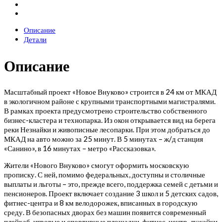
Описание
Детали
Описание
Масштабный проект «Новое Внуково» строится в 24 км от МКАД
в экологичном районе с крупными транспортными магистралями.
В рамках проекта предусмотрено строительство собственного
бизнес-кластера и технопарка. Из окон открывается вид на берега
реки Незнайки и живописные лесопарки. При этом добраться до
МКАД на авто можно за 25 минут. В 5 минутах – ж/д станция
«Санино», в 16 минутах – метро «Рассказовка».
Жители «Нового Внуково» смогут оформить московскую
прописку. С ней, помимо федеральных, доступны и столичные
выплаты и льготы – это, прежде всего, поддержка семей с детьми и
пенсионеров. Проект включает создание 3 школ и 5 детских садов,
фитнес-центра и 8 км велодорожек, вписанных в городскую
среду. В безопасных дворах без машин появится современный
плейхаб, игровые и спортивные площадки, фитнес-центр, лужайки