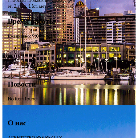
эт. 2, пом. 1 (ст. метро Волжская)
Время работы
Ежедневно: 9:00 — 22:00
Новости
No item found
О нас
АГЕНТСТВО RSS REALTY