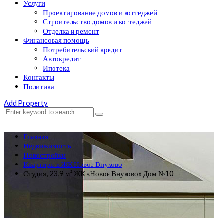
Услуги
Проектирование домов и коттеджей
Строительство домов и коттеджей
Отделка и ремонт
Финансовая помощь
Потребительский кредит
Автокредит
Ипотека
Контакты
Политика
Add Property
Главная
Недвижимость
Новостройки
Квартиры в ЖК Новое Внуково
Студия, 23,9 м² ЖК «Новое Внуково» Дом №10