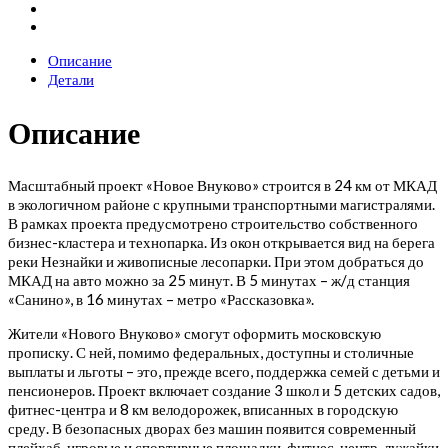
Описание
Детали
Описание
Масштабный проект «Новое Внуково» строится в 24 км от МКАД
в экологичном районе с крупными транспортными магистралями.
В рамках проекта предусмотрено строительство собственного
бизнес-кластера и технопарка. Из окон открывается вид на берега
реки Незнайки и живописные лесопарки. При этом добраться до
МКАД на авто можно за 25 минут. В 5 минутах – ж/д станция
«Санино», в 16 минутах – метро «Рассказовка».
Жители «Нового Внуково» смогут оформить московскую
прописку. С ней, помимо федеральных, доступны и столичные
выплаты и льготы – это, прежде всего, поддержка семей с детьми и
пенсионеров. Проект включает создание 3 школ и 5 детских садов,
фитнес-центра и 8 км велодорожек, вписанных в городскую
среду. В безопасных дворах без машин появится современный
плейхаб, игровые и спортивные площадки, фитнес-центр, лужайки