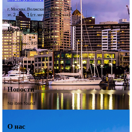
г. Москва, Волжский бульвар, д.44,
эт. 2, пом. 1 (ст. метро Волжская)
Время работы
Ежедневно: 9:00 — 22:00
Новости
No item found
О нас