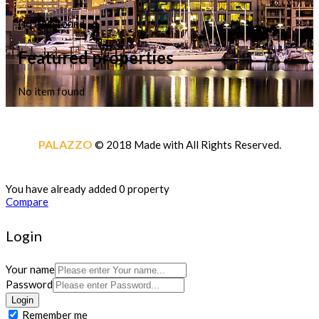
No item found
Featured properties
No item found
PALAZZO
© 2018 Made with
All Rights Reserved.
You have already added 0 property
Compare
Login
Your name
Password
Login
Remember me