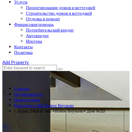
Услуги
Проектирование домов и коттеджей
Строительство домов и коттеджей
Отделка и ремонт
Финансовая помощь
Потребительский кредит
Автокредит
Ипотека
Контакты
Политика
Add Property
Главная
Недвижимость
Новостройки
Квартиры в ЖК Новое Внуково
Студия, 24,6 м² ЖК «Новое Внуково» Дом №10