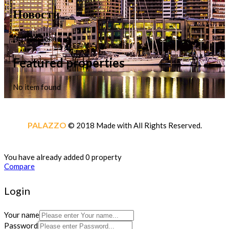
Новости
No item found
Featured properties
No item found
PALAZZO
© 2018 Made with
All Rights Reserved.
You have already added 0 property
Compare
Login
Your name
Password