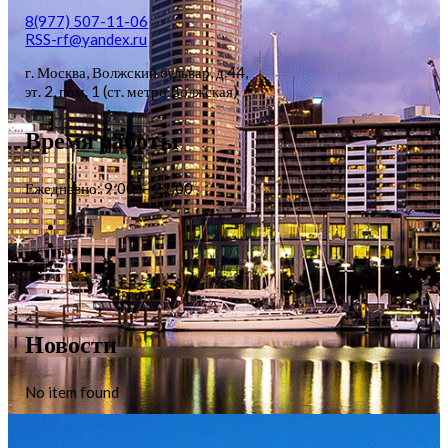
8(977) 507-11-06
RSS-rf@yandex.ru
г. Москва, Волжский бульвар, д.44,
эт. 2, пом. 1 (ст. метро Волжская)
Время работы
Ежедневно: 9:00 — 22:00
Новости
No item found