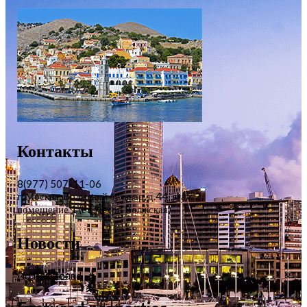
Контакты
8(977) 507-11-06
г. Москва, Волжский бульвар, д.44, этаж 2,
помещение 1 (ст. метро Волжская)
Новости
No item found