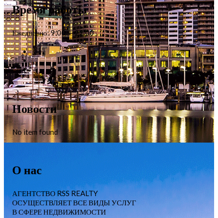
Время работы
Ежедневно: 9:00 — 22:00
Новости
No item found
О нас
АГЕНТСТВО RSS REALTY
ОСУЩЕСТВЛЯЕТ ВСЕ ВИДЫ УСЛУГ
В СФЕРЕ НЕДВИЖИМОСТИ