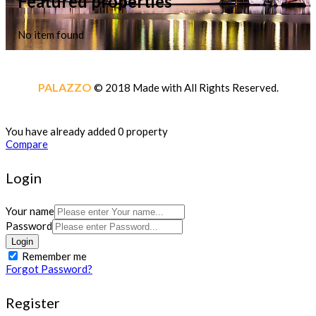
Featured properties
No item found
PALAZZO
© 2018 Made with
All Rights Reserved.
You have already added 0 property
Compare
Login
Your name
Password
Login
Remember me
Forgot Password?
Register